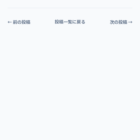
投稿一覧に戻る
← 前の投稿
次の投稿 →
R-LLM
R
WordPress管理画面をAI化する拡張プラグイン。
外部ツールに頼らず、日々の運用を圧倒的に効率化します。
7日間の無料トライアルを開始
Products
Resources
Account