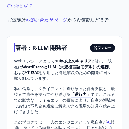
Codeとは？
ご質問は
お問い合わせページ
からお気軽にどうぞ。
著者：
R-LLM 開発者
フォロー
Webエンジニアとして
10年以上のキャリア
があり、現
在は
WordPressとLLM（大規模言語モデル）の連携
、
および
生成AI
を活用した課題解決のための開発に日々
取り組んでいます。
私の信条は、クライアントに寄り添った伴走支援と、最
後まで責任を持ってやり遂げる
「遂行力」
です。これま
での膨大なトライ＆エラーの蓄積により、自身の領域内
であれば不具合も迅速に解決できる現場の知見を積み上
げてきました。
このブログでは、一人のエンジニアとして私自身が
AI
技
術に抱いている純粋な興味をベースに、日々の探求プロ