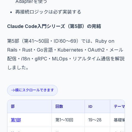
Adapterを使う
再接続ロジックは必ず実装する
Claude Code入門シリーズ（第5部）の完結
第5部（第41〜50回・ID:60〜69）では、Ruby on
Rails・Rust・Go言語・Kubernetes・OAuth2・メール
配信・i18n・gRPC・MLOps・リアルタイム通信を解説
しました。
横にスクロールできます
部
回数
ID
テーマ
第1部
第1〜10回
19〜28
基礎編