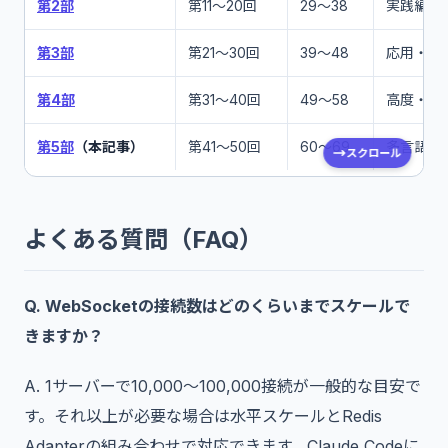
第2部
第11〜20回
29〜38
実践編
第3部
第21〜30回
39〜48
応用・専
第4部
第31〜40回
49〜58
高度・専
第5部
（本記事）
第41〜50回
60〜69
多言語・
スクロール
よくある質問（FAQ）
Q. WebSocketの接続数はどのくらいまでスケールで
きますか？
A. 1サーバーで10,000〜100,000接続が一般的な目安で
す。それ以上が必要な場合は水平スケールとRedis
Adapterの組み合わせで対応できます。Claude Codeに