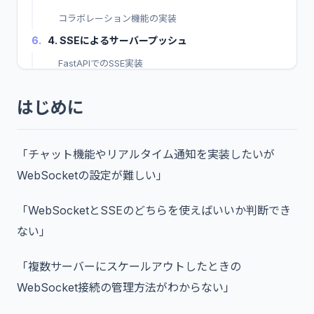
コラボレーション機能の実装
6.
4. SSEによるサーバープッシュ
FastAPIでのSSE実装
Next.jsのRoute HandlersでのSSE
はじめに
7.
5. スケールアウト対応
Redis Pub/Subによる複数サーバー対応
8.
6. 接続管理とエラーハンドリング
「チャット機能やリアルタイム通知を実装したいが
WebSocketの設定が難しい」
接続の堅牢化
9.
7. リアルタイム機能のテスト
「WebSocketとSSEのどちらを使えばいいか判断でき
WebSocketのテスト実装
ない」
10.
8. まとめ・第5部の総括
11.
よくある質問（FAQ）
「複数サーバーにスケールアウトしたときの
WebSocket接続の管理方法がわからない」