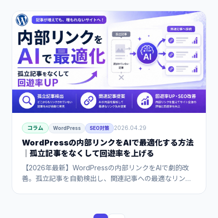
タ最適化・内部リンク整備・記事リライトをAIで効率化
する手順と優先順位を紹介します。
2026.04.29
コラム
WordPress
SEO対策
WordPressの内部リンクをAIで最適化する方法
｜孤立記事をなくして回遊率を上げる
【2026年最新】WordPressの内部リンクをAIで劇的改
善。孤立記事を自動検出し、関連記事への最適なリンク
挿入をAIが提案。記事数が増えても回遊率・滞在時間を
落とさない、R-LLM SEOを使った「埋もれた資産」の再
活用フローを徹底解説します。