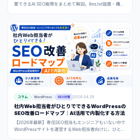
案できるAI SEO施策をまとめて解説。llms.txt設置・構造
化データ・メタ最適化・AI検索対策（LLMO）を「提案メ
ニュー」として整理し、保守契約の継続・単価アップに
つなげる方法を紹介します。
2026.04.29
コラム
WordPress
SEO対策
社内Web担当者がひとりでできるWordPressの
SEO改善ロードマップ｜AI活用で内製化する方法
【2026年最新】専任SEO担当もエンジニアもいない中で
WordPressサイトを運営するWeb担当者向けに、ひとり
でできるSEO改善ロードマップを解説。AI検索対策・メ