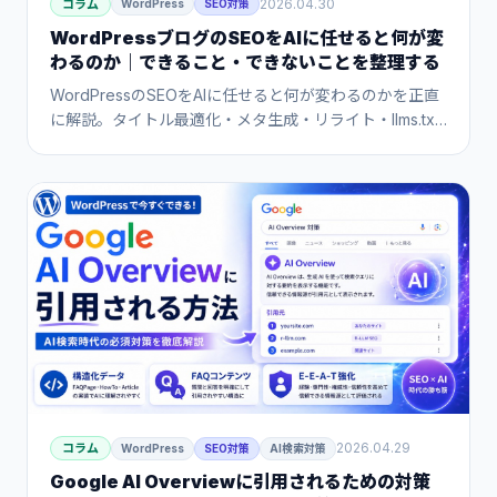
2026.04.30
コラム
WordPress
SEO対策
WordPressブログのSEOをAIに任せると何が変
わるのか｜できること・できないことを整理する
WordPressのSEOをAIに任せると何が変わるのかを正直
に解説。タイトル最適化・メタ生成・リライト・llms.txt
などAIが得意な作業と、事実確認・戦略判断など人が担
うべき作業を整理し、AI SEOツールの正しい使いどころ
を紹介します。
2026.04.29
コラム
WordPress
SEO対策
AI検索対策
Google AI Overviewに引用されるための対策