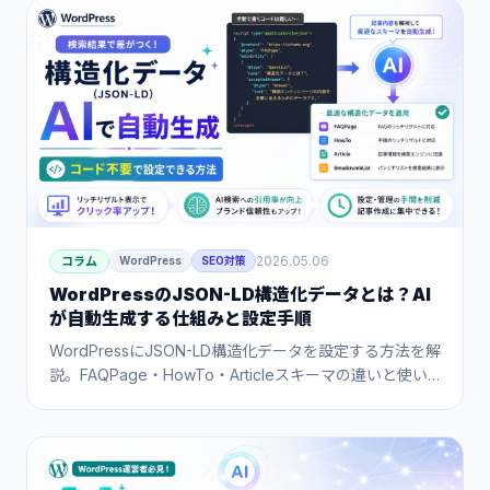
2026.05.06
コラム
WordPress
SEO対策
WordPressのJSON-LD構造化データとは？AI
が自動生成する仕組みと設定手順
WordPressにJSON-LD構造化データを設定する方法を解
説。FAQPage・HowTo・Articleスキーマの違いと使い
分け、手動実装の手順、AIが記事内容から最適なスキー
マを自動判定・生成する仕組みまで、コードなしで実装
できる方法を紹介します。