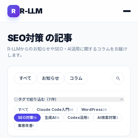
R-LLM
R
SEO対策 の記事
R-LLMからのお知らせやSEO・AI活用に関するコラムをお届け
します。
すべて
お知らせ
コラム
タグで絞り込む（7件）
すべて
Claude Code入門
WordPress
50
29
SEO対策
生成AI
Codex活用
AI検索対策
19
16
6
3
集客改善
1