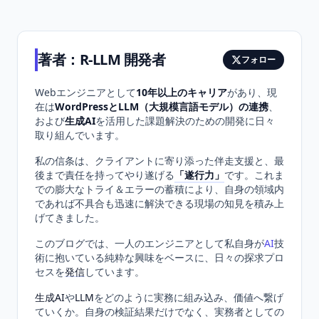
著者：
R-LLM 開発者
フォロー
Webエンジニアとして
10年以上のキャリア
があり、現
在は
WordPressとLLM（大規模言語モデル）の連携
、
および
生成AI
を活用した課題解決のための開発に日々
取り組んでいます。
私の信条は、クライアントに寄り添った伴走支援と、最
後まで責任を持ってやり遂げる
「遂行力」
です。これま
での膨大なトライ＆エラーの蓄積により、自身の領域内
であれば不具合も迅速に解決できる現場の知見を積み上
げてきました。
このブログでは、一人のエンジニアとして私自身が
AI
技
術に抱いている純粋な興味をベースに、日々の探求プロ
セスを
発信
しています。
生成AI
や
LLM
をどのように実務に組み込み、価値へ繋げ
ていくか。自身の検証結果だけでなく、実務者としての