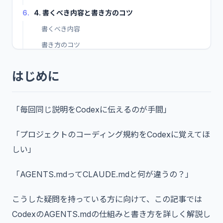
6.
4. 書くべき内容と書き方のコツ
書くべき内容
書き方のコツ
7.
5. プロジェクト別のテンプレート
はじめに
Next.js プロジェクト向けテンプレート
Python / FastAPI プロジェクト向けテンプレート
8.
6. 階層配置と優先順位
「毎回同じ説明をCodexに伝えるのが手間」
サブディレクトリへのAGENTS.md配置
「プロジェクトのコーディング規約をCodexに覚えてほ
読み込みの優先順位
しい」
9.
7. チームでの活用方法
Gitで管理する
「AGENTS.mdってCLAUDE.mdと何が違うの？」
プルリクエストで変更をレビューする
こうした疑問を持っている方に向けて、この記事では
チームの共通ルールと個人設定の分離
CodexのAGENTS.mdの仕組みと書き方を詳しく解説し
10.
8. まとめ