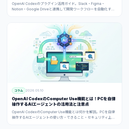
る方法
OpenAI Codexのプラグイン活用ガイド。Slack・Figma・
Notion・Google Driveと連携して開発ワークフローを自動化する
設定方法・具体的な活用例・CLIでのプラグイン管理まで実践的に
紹介します。
2026.05.10
コラム
OpenAI CodexのComputer Use機能とは！PCを自律
操作するAIエージェントの活用法と注意点
OpenAI CodexのComputer Use機能とは何かを解説。PCを自律
操作するAIエージェントの使い方・できること・セキュリティ上の
注意点・推奨される用途と避けるべき用途を実践的に紹介します。