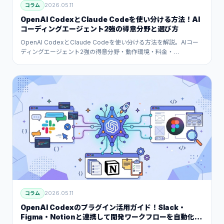
2026.05.11
コラム
OpenAI CodexとClaude Codeを使い分ける方法！AI
コーディングエージェント2強の得意分野と選び方
OpenAI CodexとClaude Codeを使い分ける方法を解説。AIコー
ディングエージェント2強の得意分野・動作環境・料金・
AGENTS.md対CLAUDE.md・用途別のおすすめ選択基準を客観的
に比較します。
2026.05.11
コラム
OpenAI Codexのプラグイン活用ガイド！Slack・
Figma・Notionと連携して開発ワークフローを自動化す