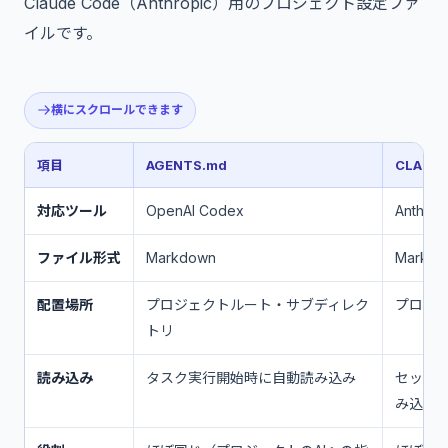
Claude Code（Anthropic）用のプロジェクト設定ファ
イルです。
横にスクロールできます
項目
AGENTS.md
CLAUD
対応ツール
OpenAI Codex
Anthrop
ファイル形式
Markdown
Markdo
配置場所
プロジェクトルート・サブディレク
プロジ
トリ
読み込み
タスク実行開始時に自動読み込み
セッシ
み込み